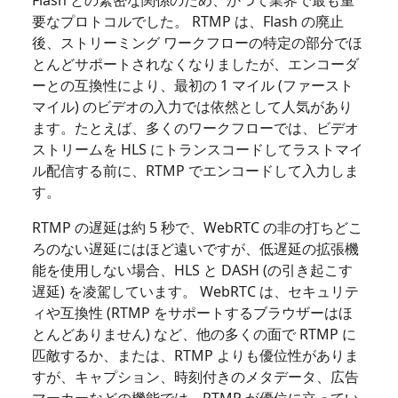
要なプロトコルでした。 RTMP は、Flash の廃止
後、ストリーミング ワークフローの特定の部分でほ
とんどサポートされなくなりましたが、エンコーダ
ーとの互換性により、最初の 1 マイル (ファースト
マイル) のビデオの入力では依然として人気があり
ます。たとえば、多くのワークフローでは、ビデオ
ストリームを HLS にトランスコードしてラストマイ
ル配信する前に、RTMP でエンコードして入力しま
す。
RTMP の遅延は約 5 秒で、WebRTC の非の打ちどこ
ろのない遅延にはほど遠いですが、低遅延の拡張機
能を使用しない場合、HLS と DASH (の引き起こす
遅延) を凌駕しています。 WebRTC は、セキュリテ
ィや互換性 (RTMP をサポートするブラウザーはほ
とんどありません) など、他の多くの面で RTMP に
匹敵するか、または、RTMP よりも優位性がありま
すが、キャプション、時刻付きのメタデータ、広告
マーカーなどの機能では、RTMP が優位に立ってい