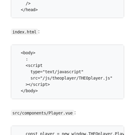
/>
</
head
>
:
index.html
<
body
>
<
script
type
=
"text/javascript"
src
=
"/js/theoplayer/THEOplayer.js"
></
script
>
</
body
>
:
src/components/Player.vue
const
player
=
new
window
.
THEOplayer
.
Player
(
t