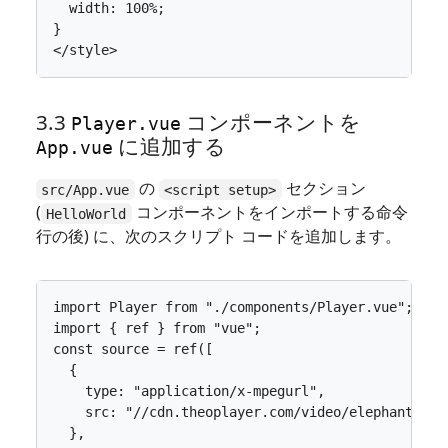
width
: 
100
%
;
}
</
style
>
3.3
コンポーネントを
Player.vue
に追加する
App.vue
の
セクション
src/App.vue
<script setup>
(
コンポーネントをインポートする命令
HelloWorld
行の後) に、次のスクリプト コードを追加します。
import
Player
from
"./components/Player.vue"
;
import
{
ref
}
from
"vue"
;
const
source
=
ref
([
{
type
:
"application/x-mpegurl"
,
src
:
"//cdn.theoplayer.com/video/elephants-dr
},