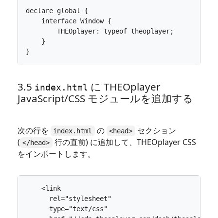
declare
global
{
interface
Window
{
THEOplayer
: 
typeof
theoplayer
;
}
}
3.5
に THEOplayer
index.html
JavaScript/CSS モジュールを追加する
次の行を
の
セクション
index.html
<head>
(
行の直前) に追加して、THEOplayer CSS
</head>
をインポートします。
<
link
rel
=
"stylesheet"
type
=
"text/css"