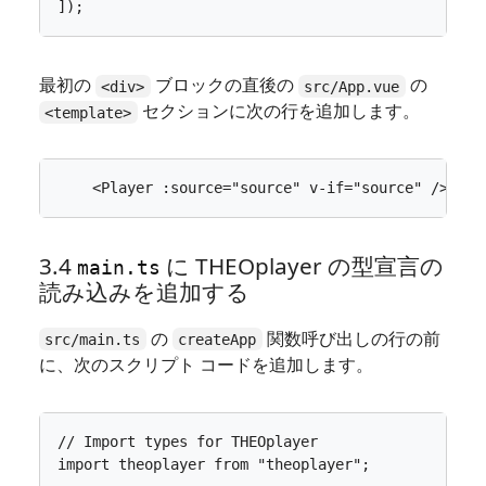
]);
最初の
ブロックの直後の
の
<div>
src/App.vue
セクションに次の行を追加します。
<template>
<
Player
:source
=
"source"
v-if
=
"source"
/>
3.4
に THEOplayer の型宣言の
main.ts
読み込みを追加する
の
関数呼び出しの行の前
src/main.ts
createApp
に、次のスクリプト コードを追加します。
import
theoplayer
from
"theoplayer"
;