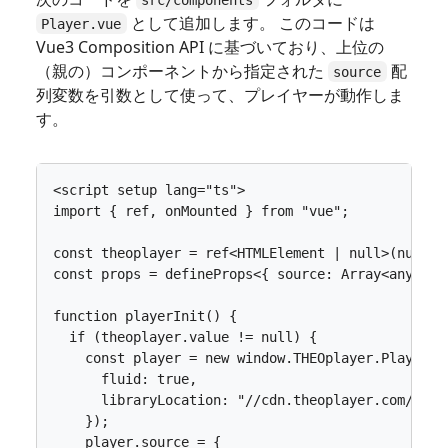
として追加します。 このコードは
Player.vue
Vue3 Composition API に基づいており、上位の
（親の）コンポーネントから指定された
配
source
列変数を引数として使って、プレイヤーが動作しま
す。
<
script
setup
lang
=
"ts"
>
import
{
ref
,
onMounted
}
from
"vue"
;
const
theoplayer
=
ref
<
HTMLElement
|
null
>(
null
);
const
props
=
defineProps
<
{
source
: 
Array
<
any
>
}
>
function
playerInit() {
if
(
theoplayer
.
value
!=
null
)
{
const
player
=
new
window
.
THEOplayer
.
Player
(
t
fluid
: 
true
,
libraryLocation
:
"//cdn.theoplayer.com/dash
});
player
.
source
=
{