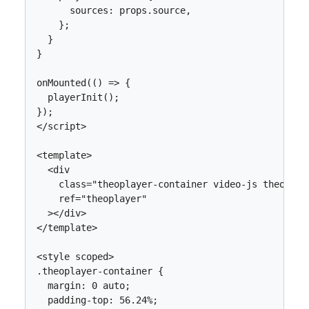
sources
: 
props.source
,
};
}
}
onMounted
(()
=>
{
playerInit
();
});
</
script
>
<
template
>
<
div
class
=
"theoplayer-container video-js theoplay
ref
=
"theoplayer"
></
div
>
</
template
>
<
style
scoped
>
.
theoplayer
-
container
{
margin
: 
0
auto
;
padding
-
top
: 
56.24
%
;